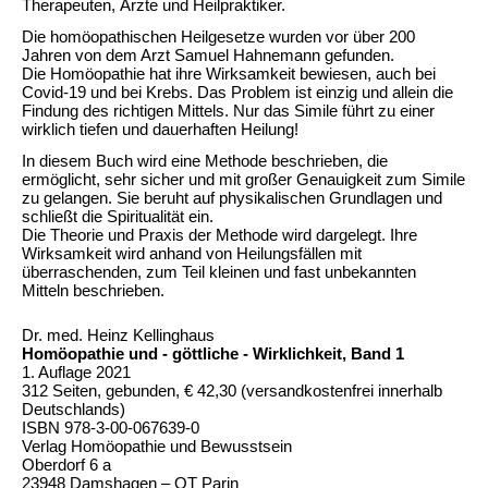
Therapeuten, Ärzte und Heilpraktiker.
Die homöopathischen Heilgesetze wurden vor über 200
Jahren von dem Arzt Samuel Hahnemann gefunden.
Die Homöopathie hat ihre Wirksamkeit bewiesen, auch bei
Covid-19 und bei Krebs. Das Problem ist einzig und allein die
Findung des richtigen Mittels. Nur das Simile führt zu einer
wirklich tiefen und dauerhaften Heilung!
In diesem Buch wird eine Methode beschrieben, die
ermöglicht, sehr sicher und mit großer Genauigkeit zum Simile
zu gelangen. Sie beruht auf physikalischen Grundlagen und
schließt die Spiritualität ein.
Die Theorie und Praxis der Methode wird dargelegt. Ihre
Wirksamkeit wird anhand von Heilungsfällen mit
überraschenden, zum Teil kleinen und fast unbekannten
Mitteln beschrieben.
Dr. med. Heinz Kellinghaus
Homöopathie und - göttliche - Wirklichkeit, Band 1
1. Auflage 2021
312 Seiten, gebunden, € 42,30 (versandkostenfrei innerhalb
Deutschlands)
ISBN 978-3-00-067639-0
Verlag Homöopathie und Bewusstsein
Oberdorf 6 a
23948 Damshagen – OT Parin